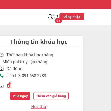
Đăng nhập
unread messages
0
+
Thông tin khóa học
Thời hạn khóa học
tháng
Miễn phí truy cập
tháng
Đã đóng
Liên hệ: 091 658 2783
đ
Mua ngay
Thêm vào giỏ hàng
Học thử